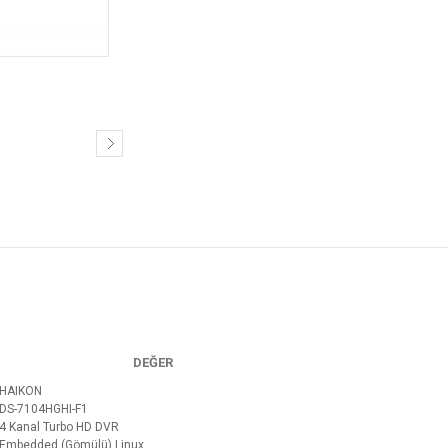
DEĞER
HAIKON
DS-7104HGHI-F1
4 Kanal Turbo HD DVR
Embedded (Gömülü) Linux