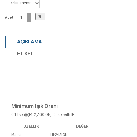
+
Adet
−
AÇIKLAMA
ETIKET
Minimum Işık Oranı
0.1 Lux @(F1.2,AGC ON), 0 Lux with IR
ÖZELLIK
DEĞER
Marka
HIKVISION