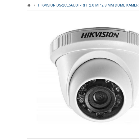
HIKVISION DS-2CE56D0T-IRPF 2.0 MP 2.8 MM DOME KAME