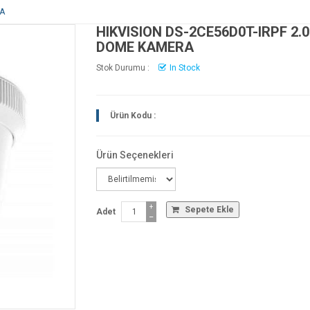
RA
HIKVISION DS-2CE56D0T-IRPF 2.
DOME KAMERA
Stok Durumu :
In Stock
Ürün Kodu :
Ürün Seçenekleri
+
Sepete Ekle
Adet
−