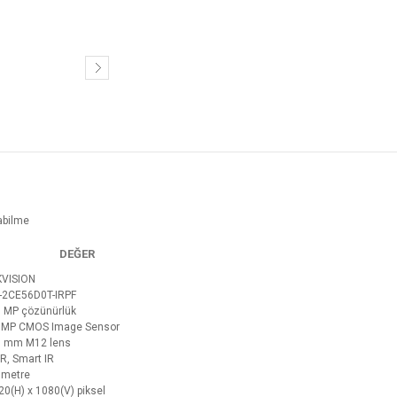
abilme
DEĞER
KVISION
-2CE56D0T-IRPF
0 MP çözünürlük
0MP CMOS Image Sensor
8 mm M12 lens
R, Smart IR
 metre
20(H) x 1080(V) piksel