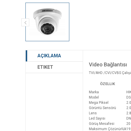
AÇIKLAMA
Video Bağlantısı
ETIKET
TVI/AHD /CVI/CVBS Çalış
ÖZELLIK
Marka
HI
Model
DS
Mega Piksel
2.
Görüntü Sensörü
2.
Lens
2.
Led Sayısı
DN
Görüş Mesafesi
20
Maksimum Çözünürlük
19