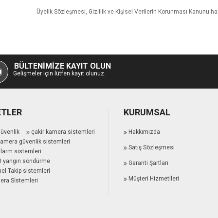
Üyelik Sözleşmesi, Gizlilik ve Kişisel Verilerin Korunması Kanunu h
BÜLTENIMIZE KAYIT OLUN
Gelişmeler için lütfen kayıt olunuz.
ETLER
KURUMSAL
güvenlik
çakir kamera sistemleri
Hakkımızda
kamera güvenlik sistemleri
Satış Sözleşmesi
alarm sistemleri
0 yangın söndürme
Garanti Şartları
el Takip sistemleri
Müşteri Hizmetlleri
era Sİstemleri