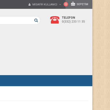
0
SEPETIM
MISAFIR KULLANICI
TELEFON
0(332) 233 11 35