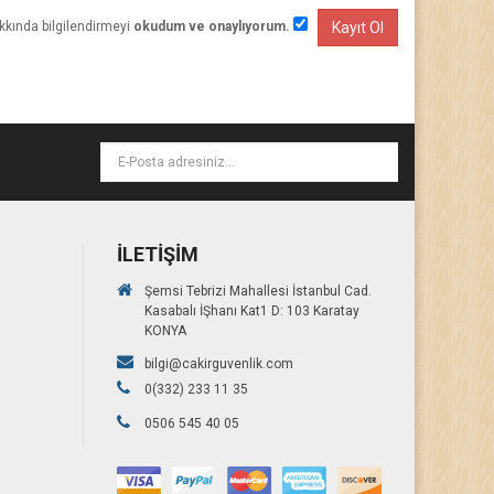
akkında bilgilendirmeyi
okudum ve onaylıyorum.
İLETIŞIM
Şemsi Tebrizi Mahallesi İstanbul Cad.
Kasabalı İŞhanı Kat1 D: 103 Karatay
KONYA
bilgi@cakirguvenlik.com
0(332) 233 11 35
0506 545 40 05