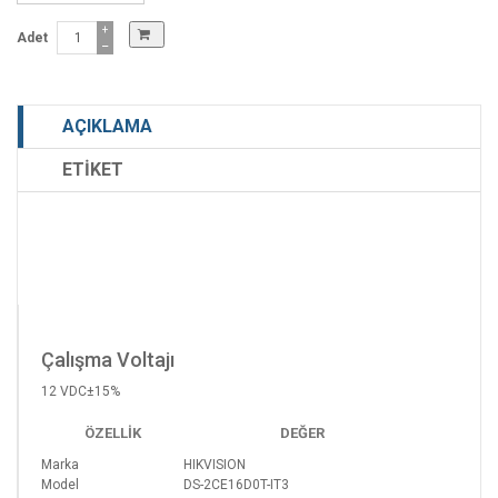
+
Adet
−
AÇIKLAMA
ETIKET
Çalışma Voltajı
12 VDC±15%
ÖZELLIK
DEĞER
Marka
HIKVISION
Model
DS-2CE16D0T-IT3