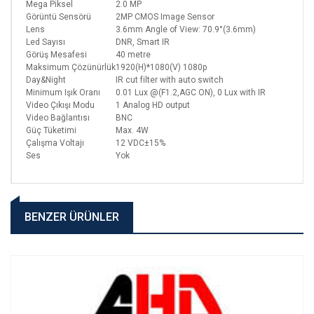
Mega Piksel
2.0 MP
Görüntü Sensörü
2MP CMOS Image Sensor
Lens
3.6mm Angle of View: 70.9°(3.6mm)
Led Sayısı
DNR, Smart IR
Görüş Mesafesi
40 metre
Maksimum Çözünürlük
1920(H)*1080(V) 1080p
Day&Night
IR cut filter with auto switch
Minimum Işık Oranı
0.01 Lux @(F1.2,AGC ON), 0 Lux with IR
Video Çıkışı Modu
1 Analog HD output
Video Bağlantısı
BNC
Güç Tüketimi
Max. 4W
Çalışma Voltajı
12 VDC±15%
Ses
Yok
BENZER ÜRÜNLER